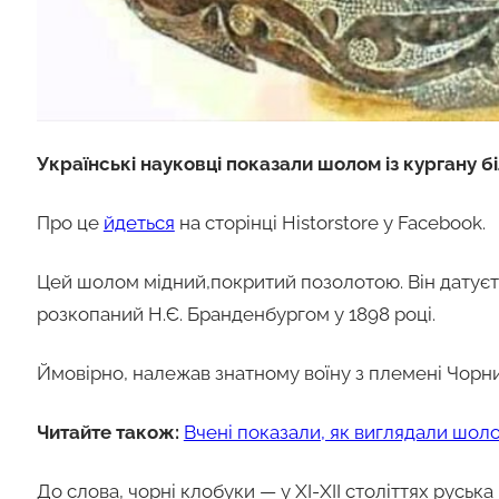
Українські науковці показали шолом із кургану бі
Про це
йдеться
на сторінці Historstore у Facebook.
Цей шолом мідний,покритий позолотою. Він датуєтьс
розкопаний Н.Є. Бранденбургом у 1898 році.
Ймовірно, належав знатному
воїну з племені Чорн
Читайте також:
Вчені показали, як виглядали шол
До слова, чорні клобуки — у ХІ-ХІІ століттях руська