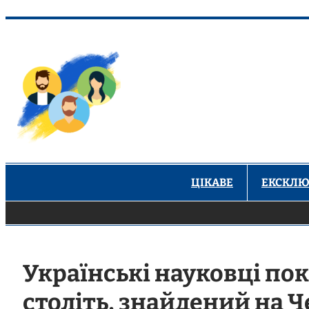
Перейти
до
вмісту
ЦІКАВЕ
ЕКСКЛЮ
Українські науковці пок
століть, знайдений на 