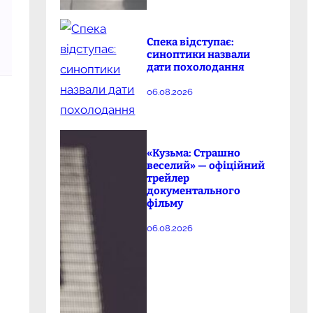
Спека відступає:
синоптики назвали
дати похолодання
06.08.2026
«Кузьма: Страшно
веселий» — офіційний
трейлер
документального
фільму
06.08.2026