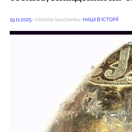
19.11.2025
–
Viktoriia Savchenko
–
НАШІ В ІСТОРІЇ