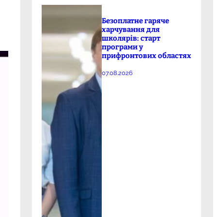
Безоплатне гаряче
харчування для
школярів: старт
програми у
прифронтових областях
07.08.2026