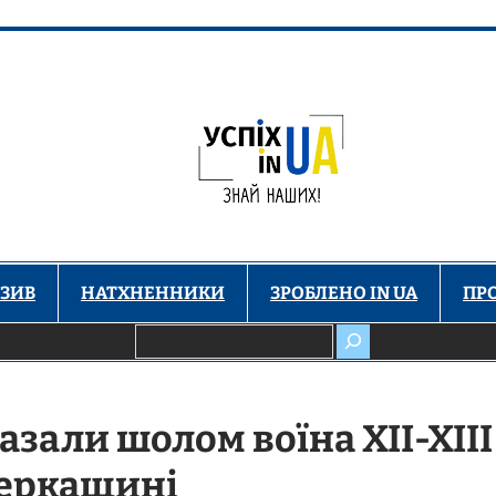
ЗИВ
НАТХНЕННИКИ
ЗРОБЛЕНО IN UA
ПР
Пошук
азали шолом воїна XII-XIII
Черкащині