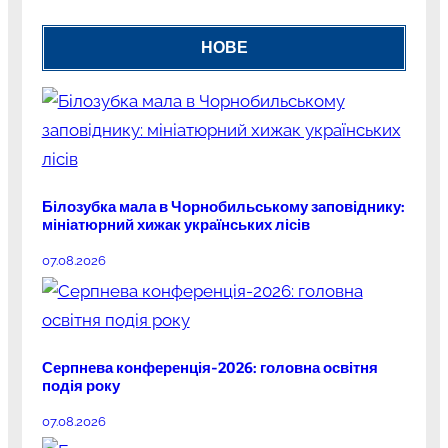
НОВЕ
Білозубка мала в Чорнобильському заповіднику:
мініатюрний хижак українських лісів
07.08.2026
Серпнева конференція-2026: головна освітня
подія року
07.08.2026