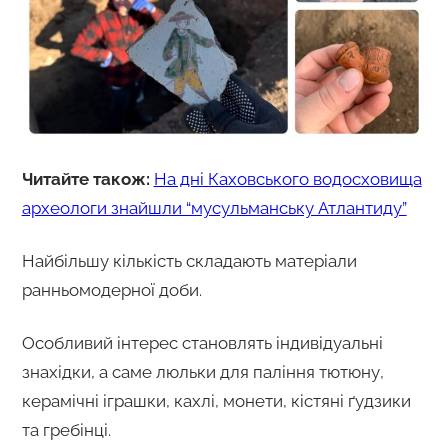
Читайте також:
На дні Каховського водосховища
археологи знайшли “мусульманську Атлантиду”
Найбільшу кількість складають матеріали
ранньомодерної доби.
Особливий інтерес становлять індивідуальні
знахідки, а саме люльки для паління тютюну,
керамічні іграшки, кахлі, монети, кістяні ґудзики
та гребінці.