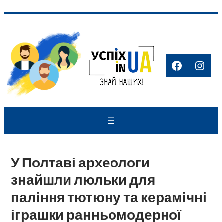
Перейти
до
вмісту
Faceboo
Inst
У Полтаві археологи
знайшли люльки для
паління тютюну та керамічні
іграшки ранньомодерної