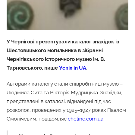
У Чернігові презентували каталог знахідок із
Шестовицького могильника в зібранні
Чернігівського історичного музею ім. В.
Тарновського, пише
Успіх in UA
.
Авторами каталогу стали співробітниці музею –
Людмила Сита та Вікторія Мудрицька. Знахідки,
представлені в каталозі, віднайдені під час
розкопок, проведених у 1925–1927 роках Павлом
Смолічевим, повідомляє
cheline.com.ua
.