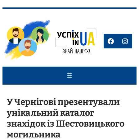
Перейти
до
вмісту
Faceboo
Inst
У Чернігові презентували
унікальний каталог
знахідок із Шестовицького
могильника