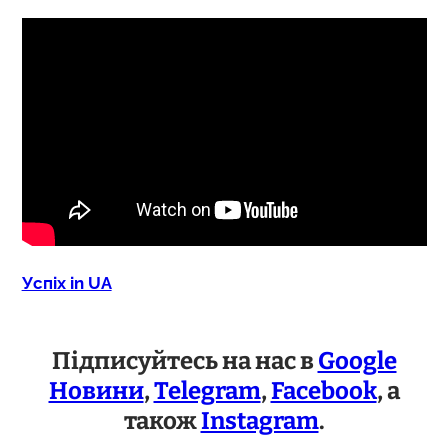
Успіх in UA
Підписуйтесь на нас в
Google
Новини
,
Telegram
,
Facebook
, а
також
Instagram
.