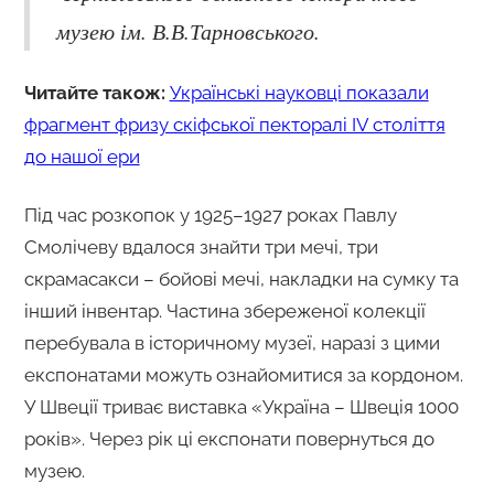
музею ім. В.В.Тарновського.
Читайте також:
Українські науковці показали
фрагмент фризу скіфської пекторалі IV століття
до нашої ери
Під час розкопок у 1925–1927 роках Павлу
Смолічеву вдалося знайти три мечі, три
скрамасакси – бойові мечі, накладки на сумку та
інший інвентар. Частина збереженої колекції
перебувала в історичному музеї, наразі з цими
експонатами можуть ознайомитися за кордоном.
У Швеції триває виставка «Україна – Швеція 1000
років». Через рік ці експонати повернуться до
музею.