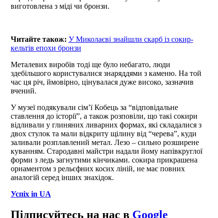
виготовлена з міді чи бронзи.
Читайте також:
У Миколаєві знайшли скарб із сокир-
кельтів епохи бронзи
Металевих виробів тоді ще було небагато, люди
здебільшого користувалися знаряддями з каменю. На той
час ця річ, ймовірно, цінувалася дуже високо, зазначив
вчений.
У музеї подякували сім’ї Кобець за “відповідальне
ставлення до історії”, а також розповіли, що такі сокири
відливали у глиняних ливарних формах, які складалися з
двох стулок та мали відкриту щілину від “черева”, куди
заливали розплавлений метал. Лезо – сильно розширене
куванням. Стародавні майстри надали йому напівкруглої
форми з ледь загнутими кінчиками. сокира прикрашена
орнаментом з рельєфних косих ліній, не має повних
аналогій серед інших знахідок.
Успіх in UA
Підписуйтесь на нас в
Google