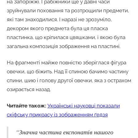
на Запоріжжі. Грабіжники ще у давні часи
зруйнували поховання та розтрощили предмети,
які там знаходилися. І наразі не зрозуміло,
декором якого предмета була ця пласка
пластинка, що кріпилася цвяшками, і якою була
загальна композиція зображення на пластині.
На фрагменті майже повністю зберіглася фігура
овечки, що біжить. Над її спиною бачимо частину
спини, шию і голову другої овечки, яка з острахом
озирається назад.
Читайте також:
Українські науковці показали
скіфську прикрасу із зображенням ґедзя
“Значна частина експонатів нашого