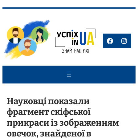
Перейти
до
вмісту
Faceboo
Inst
Науковці показали
фрагмент скіфської
прикраси із зображенням
овечок, знайденої в