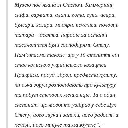
Музею пов’язана зі Степом. Кіммерійці,
скіфи, сармати, алани, готи, гуни, авари,
булгари, хозари, мадяри, печеніги, половці,
татари – десятки народів за останні
тисячоліття були господарями Степу.
Пам’ятаємо також, що у 16 столітті він
став колискою українського козацтва.
Прикраси, посуд, зброя, предмети культу,
кінська збруя розповідають про культуру
та побут степових мешканців. Та є один
експонат, що мовбито увібрав у себе Дух
Степу, його звуки і запахи, його радості й
печалі, його минуле та майбутнє”, –