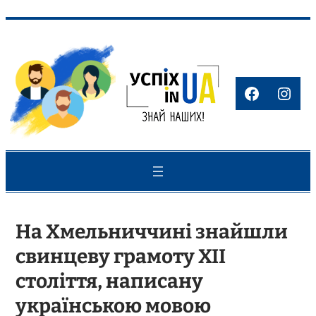
Перейти
до
вмісту
Faceboo
Inst
На Хмельниччині знайшли
свинцеву грамоту XII
століття, написану
українською мовою