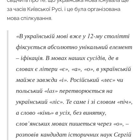
за часів Київської Русі, і це була організована
мова спілкування.
«В українській мові вже у 12-му столітті
фіксується абсолютно унікальний елемент
– іфікація. В мовах наших сусідів, де в
словах є літери «є», «а», «о», в українській
майже завжди «і». Російський «лес» чи
польський «las» перетворюється на
український «ліс». Те саме і зі словом «піч»,
а слово «кінь» в усіх, без винятку,
слов’янських мовах пишеться через «о», –
розповів кандидат історичних наук Сергій