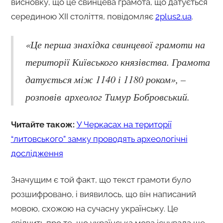
висновку, що це свинцева грамота, що датується
серединою XII століття, повідомляє
2plus2.ua
.
«Це перша знахідка свинцевої грамоти на
території Київського князівства. Грамота
датується між 1140 і 1180 роком», –
розповів археолог Тимур Бобровський.
Читайте також:
У Черкасах на території
“литовського” замку проводять археологічні
дослідження
Значущим є той факт, що текст грамоти було
розшифровано, і виявилось, що він написаний
мовою, схожою на сучасну українську. Це
свідчить про те, що українська мова існувала ще