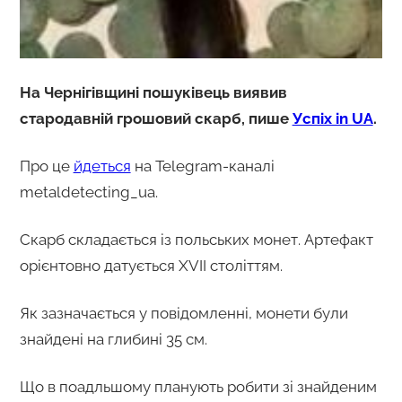
На Чернігівщині пошуківець виявив
стародавній грошовий скарб, пише
Успіх in UA
.
Про це
йдеться
на Telegram-каналі
metaldetecting_ua.
Скарб складається із польських монет. Артефакт
орієнтовно датується XVII століттям.
Як зазначається у повідомленні, монети були
знайдені на глибині 35 см.
Що в поадльшому планують робити зі знайденим