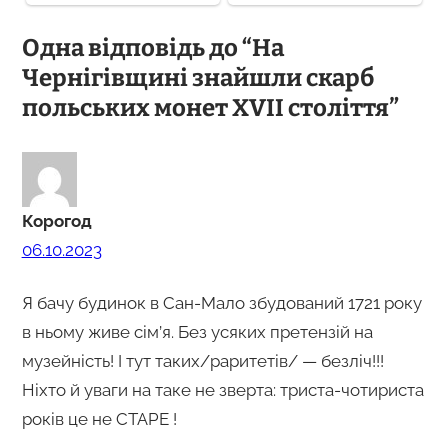
Одна відповідь до “На
Чернігівщині знайшли скарб
польських монет XVII століття”
Корогод
06.10.2023
Я бачу будинок в Сан-Мало збудований 1721 року
в ньому живе сім’я. Без усяких претензій на
музейність! І тут таких/раритетів/ — безліч!!!
Ніхто й уваги на таке не зверта: триста-чотириста
років це не СТАРЕ !