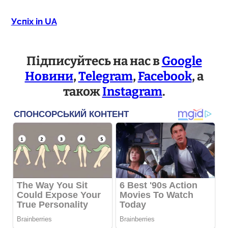
Успіх in UA
Підписуйтесь на нас в
Google
Новини
,
Telegram
,
Facebook
, а
також
Instagram
.