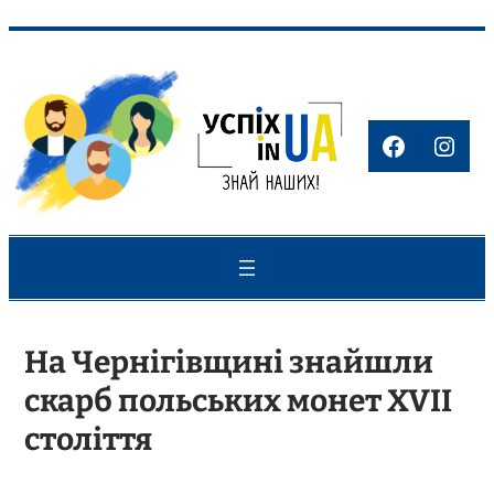
Перейти
до
вмісту
Faceboo
Inst
На Чернігівщині знайшли
скарб польських монет XVII
століття