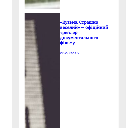
«Кузьма: Страшно
веселий» — офіційний
трейлер
документального
фільму
06.08.2026