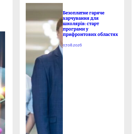
Безоплатне гаряче
харчування для
школярів: старт
програми у
прифронтових областях
07.08.2026