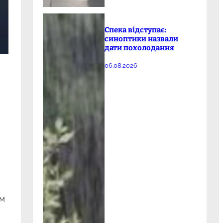
Спека відступає:
синоптики назвали
дати похолодання
06.08.2026
им