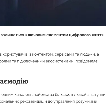
и залишаться ключовим елементом цифрового життя,
 користувачів із контентом, сервісами та людьми, а
троями та підключеними екосистемами, повідомляє
заємодію
оловним каналом знайомства більшості людей зі штучн
персональних рекомендацій до управління розумними