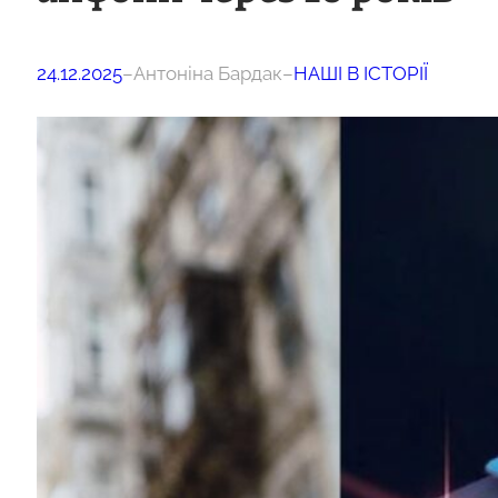
24.12.2025
–
Антоніна Бардак
–
НАШІ В ІСТОРІЇ