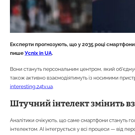
Експерти прогнозують, що у 2035 році смартфон
пише
Успіх in UA
.
Вони стануть персональним центром, який об’єднує
також активно взаємодіятимуть із носимими прис
interesting.24tv.ua
.
Штучний інтелект змінить в
Аналітики очікують, що саме смартфони стануть г
інтелектом. AI інтегрується у всі процеси — від 