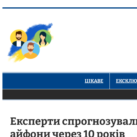
Перейти
до
вмісту
ЦІКАВЕ
ЕКСКЛЮ
Експерти спрогнозували
айфони через 10 років