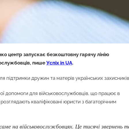
ко центр запускає безкоштовну гарячу лінію
вослужбовців, пише
Успіх in UA
.
я підтримки дружин та матерів українських захисників
ної допомоги для військовослужбовців, що працює в
я розглядають кваліфіковані юристи з багаторічним
саме на військовослужбовцях. Це тисячі звернень т