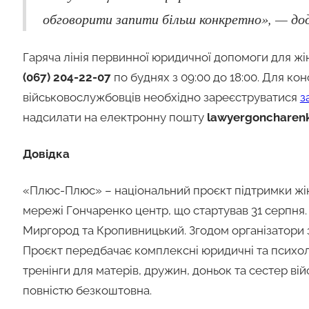
обговорити запити більш конкретно», — до
Гаряча лінія первинної юридичної допомоги для ж
(067) 204-22-07
по буднях з 09:00 до 18:00. Для ко
військовослужбовців необхідно зареєструватися
з
надсилати на електронну пошту
lawyergoncharen
Довідка
«Плюс-Плюс» – національний проєкт підтримки жіно
мережі Гончаренко центр, що стартував 31 серпня. 
Миргород та Кропивницький. Згодом організатори з
Проєкт передбачає комплексні юридичні та психологі
тренінги для матерів, дружин, доньок та сестер ві
повністю безкоштовна.