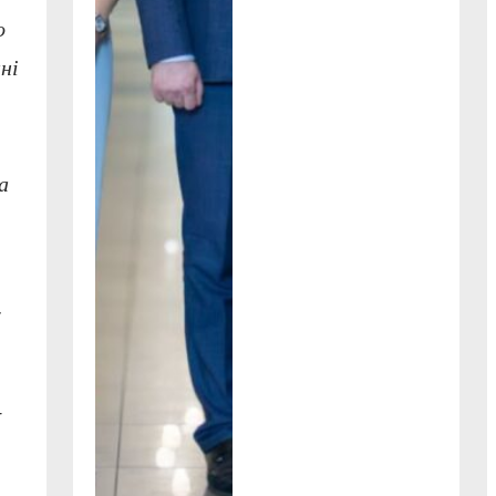
о
ні
а
у
-