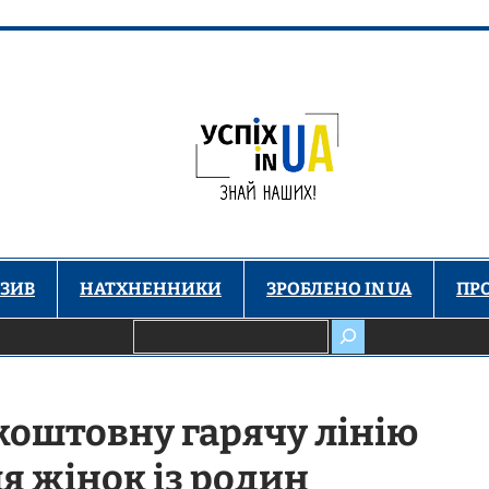
ЗИВ
НАТХНЕННИКИ
ЗРОБЛЕНО IN UA
ПР
Пошук
зкоштовну гарячу лінію
 жінок із родин