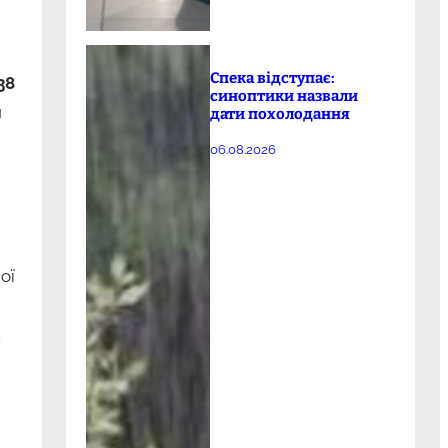
Спека відступає:
38
синоптики назвали
н
дати похолодання
06.08.2026
ої
.