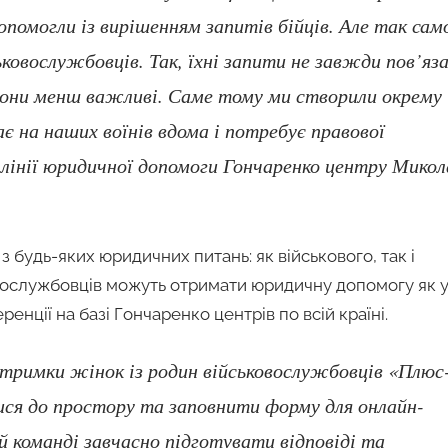
опомогли із вирішенням запитів бійців. Але так сам
ковослужбовців. Так, їхні запити не завжди пов’яза
о вони менш важливі. Саме тому ми створили окрему
є на наших воїнів вдома і потребує правової
 лінії юридичної допомоги Гончаренко центру Микол
з будь-яких юридичних питань: як військового, так і
ковослужбовців можуть отримати юридичну допомогу як 
нції на базі Гончаренко центрів по всій країні.
дтримки жінок із родин військовослужбовців «Плюс
тися до простору та заповнити форму для онлайн-
 команді завчасно підготувати відповіді та