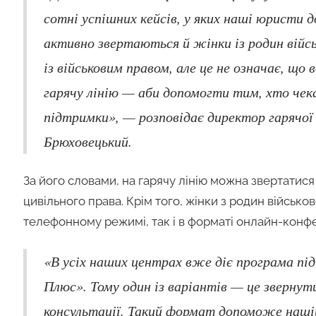
сотні успішних кейсів, у яких наші юристи д
активно звертаються й жінки із родин війсь
із військовим правом, але це не означає, щ
гарячу лінію — аби допомогти тим, хто чека
підтримки», — розповідає директор гарячої
Брюховецький.
За його словами, на гарячу лінію можна звертатися 
цивільного права. Крім того, жінки з родин війсь
телефонному режимі, так і в форматі онлайн-конфере
«В усіх наших центрах вже діє програма пі
Плюс». Тому один із варіантів — це зверну
консультації. Такий формат допоможе нашій