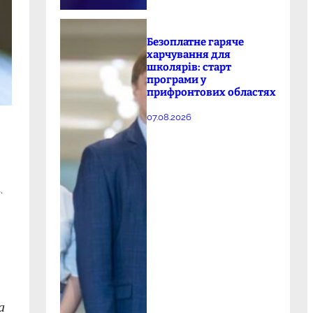
Безоплатне гаряче
харчування для
школярів: старт
програми у
прифронтових областях
07.08.2026
.
а