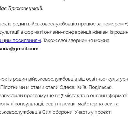
дає Брюховецький.
інок із родин військовослужбовців працює за номером
+
нсультації в форматі онлайн-конференції жінкам із роди
а цим посиланням
. Також свої звернення можна
koua@gmail.com
.
к із родин військовослужбовців від освітньо-культурн
Пілотними містами стали Одеса, Київ, Подільськ,
апустили програму ще в 17 містах та в онлайн-форматі
чні консультації, освітні лекції, майстер-класи та
йськовослужбовців Сил оборони. Участь у проєкті