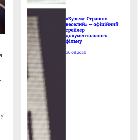
«Кузьма: Страшно
веселий» — офіційний
трейлер
документального
фільму
06.08.2026
я
у
у.