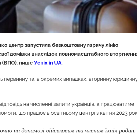
ко центр запустила безкоштовну гарячу лінію
 свої домівки внаслідок повномасштабного вторгненн
и (ВПО), пише
Успіх in UA
.
ь первинну та, в окремих випадках, вторинну юридичн
 відповідь на численні запити українців, а працюватиме
моги, що працює в освітньому центрі з квітня 2023 рок
чно на допомозі військовим та членам їхніх родин.