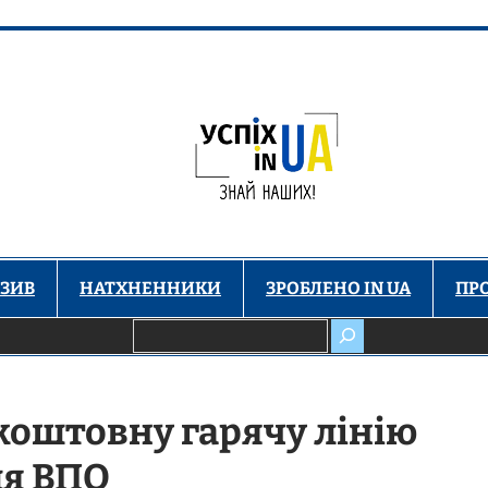
ЗИВ
НАТХНЕННИКИ
ЗРОБЛЕНО IN UA
ПР
Пошук
зкоштовну гарячу лінію
ля ВПО