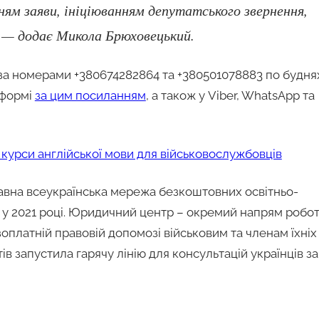
ям заяви, ініціюванням депутатського звернення,
, — додає Микола Брюховецький.
за номерами +380674282864 та +380501078883 по будня
 формі
за цим посиланням
, а також у Viber, WhatsApp та
а курси англійської мови для військовослужбовців
вна всеукраїнська мережа безкоштовних освітньо-
а у 2021 році. Юридичний центр – окремий напрям робо
оплатній правовій допомозі військовим та членам їхніх
в запустила гарячу лінію для консультацій українців за