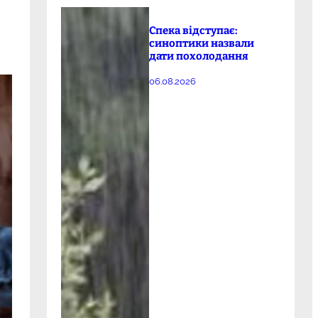
Спека відступає:
синоптики назвали
дати похолодання
06.08.2026