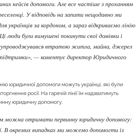
них кейсів допомоги. Але все частіше з проханням
еселенці. У відповідь на запити нещодавно ми
я українців за кордоном, а зараз відкриваємо лінію
Ці люди були вимушені покинути свої домівки і
зд супроводжувався втратою житла, майна, джерел
ї підтримки», — коментує директор Юридичного
нію юридичної допомоги можуть українці, які були
ргнення росії. На гарячій лінії їм надаватимуть
ринну юридичну допомогу.
усім можна отримати первинну юридичну допомогу:
ії. В окремих випадках ми можемо допомогти із