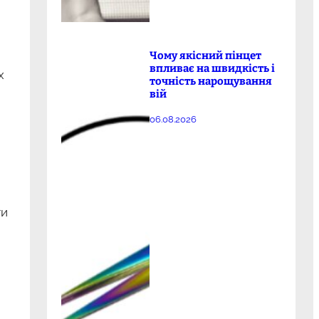
Чому якісний пінцет
впливає на швидкість і
х
точність нарощування
вій
06.08.2026
ти