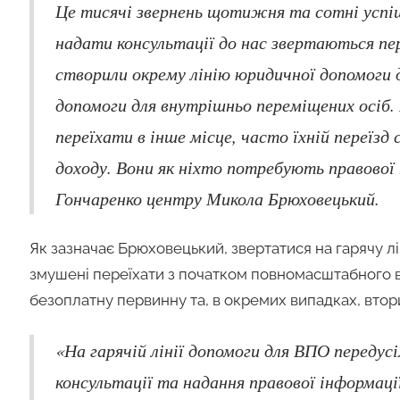
Це тисячі звернень щотижня та сотні успіш
надати консультації до нас звертаються пер
створили окрему лінію юридичної допомоги дл
допомоги для внутрішньо переміщених осіб. 
переїхати в інше місце, часто їхній переї
доходу. Вони як ніхто потребують правово
Гончаренко центру Микола Брюховецький.
Як зазначає Брюховецький, звертатися на гарячу лі
змушені переїхати з початком повномасштабного вто
безоплатну первинну та, в окремих випадках, вто
«На гарячій лінії допомоги для ВПО перед
консультації та надання правової інформац