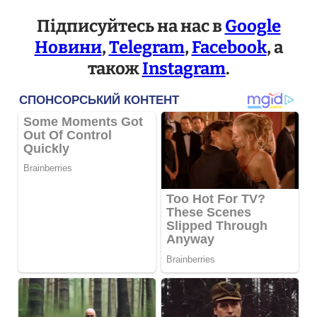
Підписуйтесь на нас в
Google
Новини
,
Telegram
,
Facebook
, а
також
Instagram
.