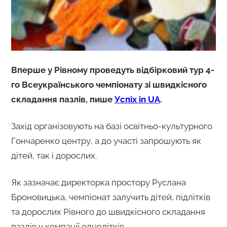
Вперше у Рівному проведуть відбірковий тур 4-
го Всеукраїнського чемпіонату зі швидкісного
складання пазлів, пише
Успіх in UA
.
Захід організовують на базі освітньо-культурного
Гончаренко центру, а до участі запрошують як
дітей, так і дорослих.
Як зазначає директорка простору Руслана
Броновицька, чемпіонат залучить дітей, підлітків
та дорослих Рівного до швидкісного складання
пазлів у компанії однолітків.