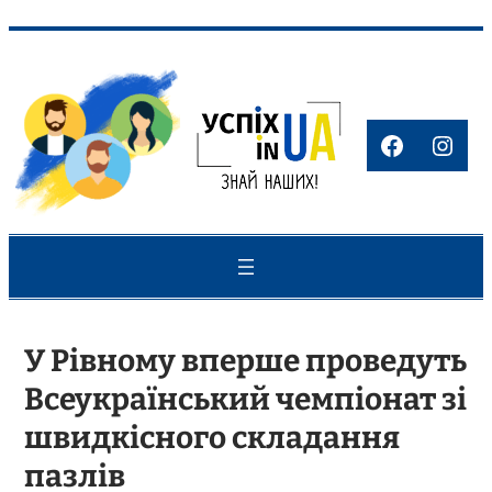
Перейти
до
вмісту
Faceboo
Inst
У Рівному вперше проведуть
Всеукраїнський чемпіонат зі
швидкісного складання
пазлів