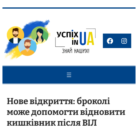
Перейти
до
вмісту
Faceboo
Inst
Нове відкриття: броколі
може допомогти відновити
кишківник після ВІЛ