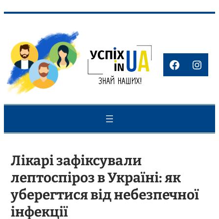
Перейти
до
вмісту
Faceboo
Inst
Лікарі зафіксували
лептоспіроз в Україні: як
уберегтися від небезпечної
інфекції