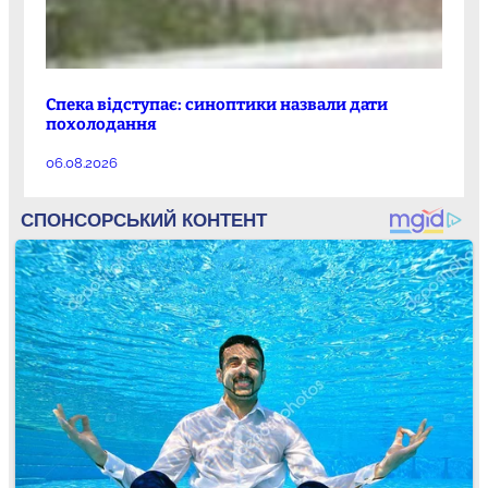
Спека відступає: синоптики назвали дати
похолодання
06.08.2026