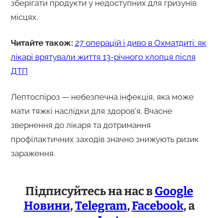
зберігати продукти у недоступних для гризунів
місцях.
Читайте також:
27 операцій і диво в Охматдиті: як
лікарі врятували життя 13-річного хлопця після
ДТП
Лептоспіроз — небезпечна інфекція, яка може
мати тяжкі наслідки для здоров’я. Вчасне
звернення до лікаря та дотримання
профілактичних заходів значно знижують ризик
зараження.
Підписуйтесь на нас в
Google
Новини
,
Telegram
,
Facebook
, а