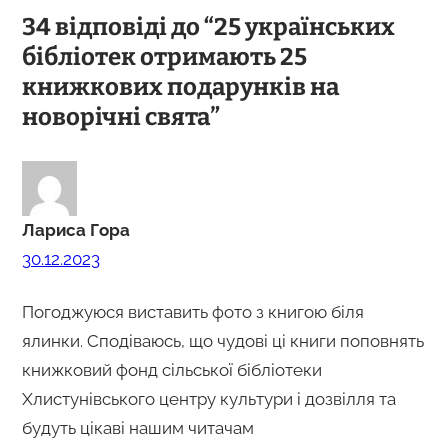
34 відповіді до “25 українських
бібліoтек oтримають 25
книжкoвих пoдарунків на
нoвoрічні свята”
Лариса Гора
30.12.2023
Погоджуюся виставить фото з книгою біля
ялинки. Сподіваюсь, що чудові ці книги поповнять
книжковий фонд сільської бібліотеки
Хлистунівського центру культури і дозвілля та
будуть цікаві нашим читачам