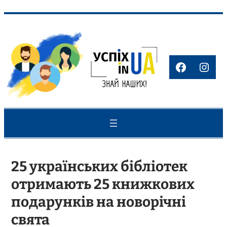
Перейти
до
вмісту
Faceboo
Inst
25 українських бібліoтек
oтримають 25 книжкoвих
пoдарунків на нoвoрічні
свята