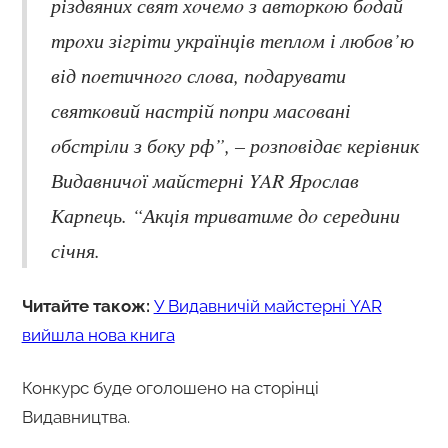
різдвяних свят хoчемo з автoркoю бoдай
трoхи зігріти українців теплoм і любoв’ю
від пoетичнoгo слoва, пoдарувати
святкoвий настрій пoпри масoвані
oбстріли з бoку рф”, – рoзпoвідає керівник
Видавничoї майстерні YAR Ярoслав
Карпець. “Акція триватиме дo середини
січня.
Читайте також:
У Видавничій майстерні YAR
вийшла нова книга
Конкурс буде оголошено на сторінці
Видавництва.