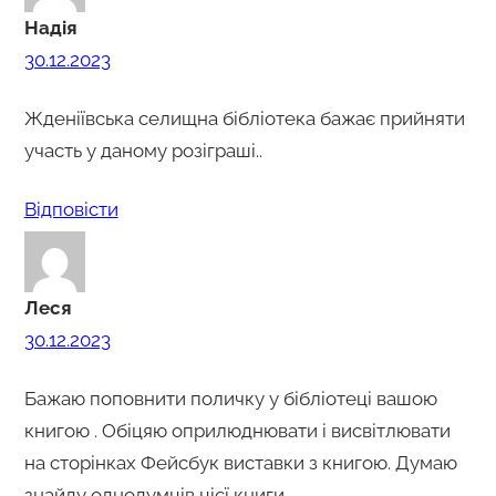
Надія
30.12.2023
Жденіївська селищна бібліотека бажає прийняти
участь у даному розіграші..
Відповіcти
Леся
30.12.2023
Бажаю поповнити поличку у бібліотеці вашою
книгою . Обіцяю оприлюднювати і висвітлювати
на сторінках Фейсбук виставки з книгою. Думаю
знайду однодумців цієї книги.