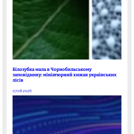
Білозубка мала в Чорнобильському
заповіднику: мініатюрний хижак українських
лісів
07.08.2026