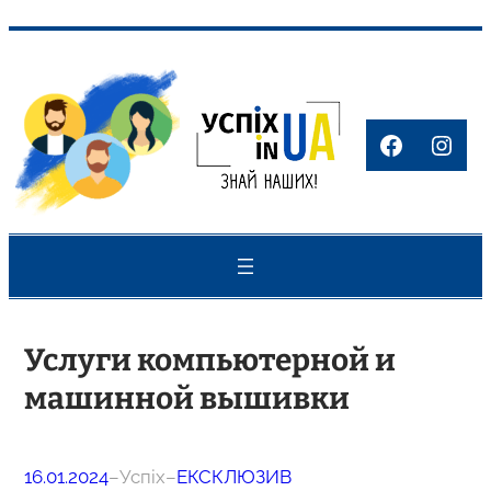
Перейти
до
вмісту
Faceboo
Inst
Услуги компьютерной и
машинной вышивки
16.01.2024
–
Успіх
–
ЕКСКЛЮЗИВ