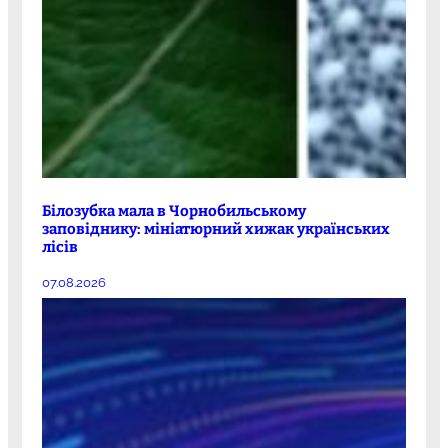
Білозубка мала в Чорнобильському
заповіднику: мініатюрний хижак українських
лісів
07.08.2026