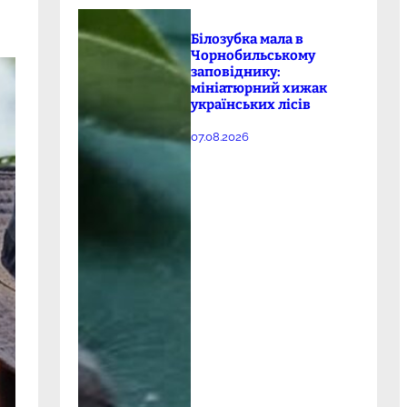
Білозубка мала в
Чорнобильському
заповіднику:
мініатюрний хижак
українських лісів
07.08.2026