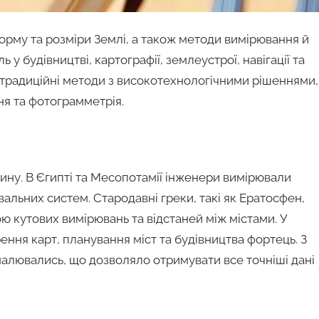
орму та розміри Землі, а також методи вимірювання й
 у будівництві, картографії, землеустрої, навігації та
 традиційні методи з високотехнологічними рішеннями,
ня та фотограмметрія.
ину. В Єгипті та Месопотамії інженери вимірювали
вальних систем. Стародавні греки, такі як Ератосфен,
 кутових вимірювань та відстаней між містами. У
ення карт, планування міст та будівництва фортець. З
налювались, що дозволяло отримувати все точніші дані