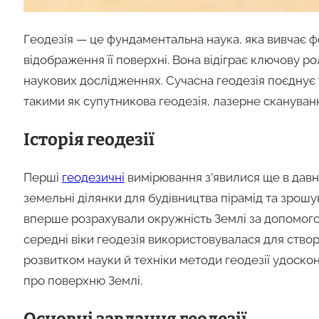
Геодезія — це фундаментальна наука, яка вивчає ф
відображення її поверхні. Вона відіграє ключову роль
наукових дослідженнях. Сучасна геодезія поєднує
такими як супутникова геодезія, лазерне скануван
Історія геодезії
Перші
геодезичні
вимірювання з’явилися ще в давн
земельні ділянки для будівництва пірамід та зрошу
вперше розрахували окружність Землі за допомогою
середні віки геодезія використовувалася для створ
розвитком науки й техніки методи геодезії удоско
про поверхню Землі.
Основні завдання геодезії