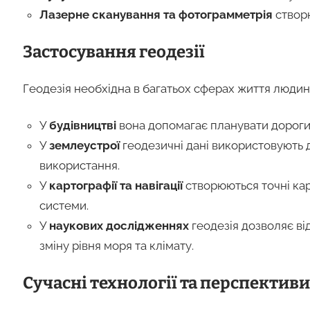
Лазерне сканування та фотограмметрія
створю
Застосування геодезії
Геодезія необхідна в багатьох сферах життя людин
У
будівництві
вона допомагає планувати дороги, 
У
землеустрої
геодезичні дані використовують д
використання.
У
картографії та навігації
створюються точні кар
системи.
У
наукових дослідженнях
геодезія дозволяє ві
зміну рівня моря та клімату.
Сучасні технології та перспективи