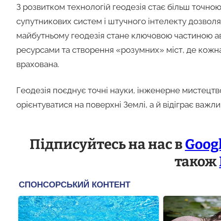
З розвитком технологій геодезія стає більш точною
супутникових систем і штучного інтелекту дозволяє
майбутньому геодезія стане ключовою частиною ав
ресурсами та створення «розумних» міст, де кожна
врахована.
Геодезія поєднує точні науки, інженерне мистецтво
орієнтуватися на поверхні Землі, а й відіграє важли
Підписуйтесь на нас в
Goog
також