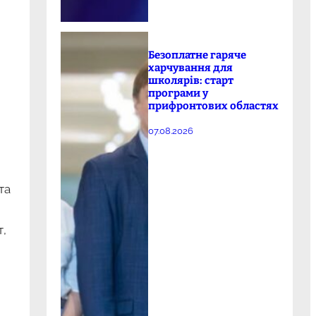
Безоплатне гаряче
харчування для
школярів: старт
програми у
прифронтових областях
07.08.2026
та
т,