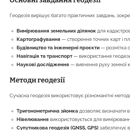
Геодезія вирішує багато практичних завдань, зокре
Вимірювання земельних ділянок
для кадастров
Картографування
— створення точних карт і пла
Будівництво та інженерні проєкти
— розмітка о
Навігація та транспорт
— використання геодезич
Наукові дослідження
— вивчення руху земної ко
Методи геодезії
Сучасна геодезія використовує різноманітні метод
Тригонометрична зйомка
дозволяє визначати ві
Нівелювання
використовується для вимірювання
Супутникова геодезія (GNSS, GPS)
забезпечує в