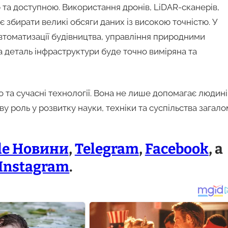
 та доступною. Використання дронів, LiDAR-сканерів,
 збирати великі обсяги даних із високою точністю. У
томатизації будівництва, управління природними
 деталь інфраструктури буде точно виміряна та
 та сучасні технології. Вона не лише допомагає людині
ву роль у розвитку науки, техніки та суспільства загало
le Новини
,
Telegram
,
Facebook
, а
Instagram
.