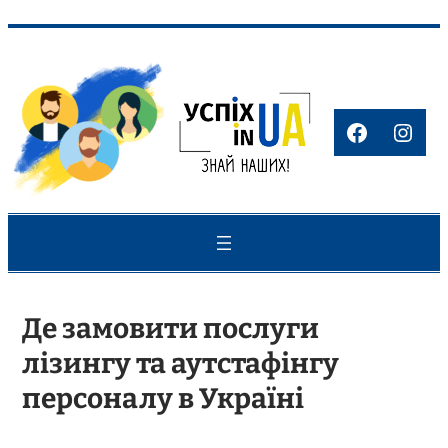
Перейти
до
вмісту
Faceboo
Inst
Де замовити послуги
лізингу та аутстафінгу
персоналу в Україні