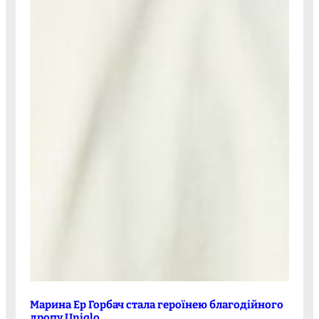
Марина Ер Горбач стала героїнею благодійного
дропу Uniqlo