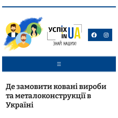
Перейти
до
вмісту
Faceboo
Inst
Де замовити ковані вироби
та металоконструкції в
Україні