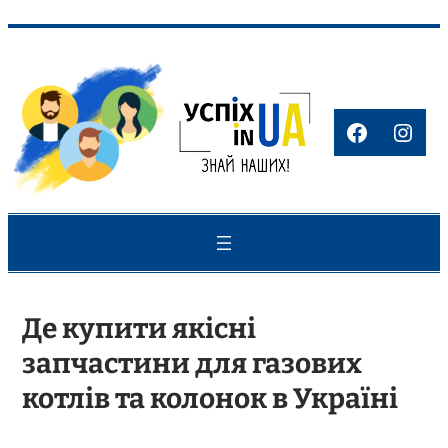
Перейти
до
вмісту
Faceboo
Inst
Де купити якісні
запчастини для газових
котлів та колонок в Україні