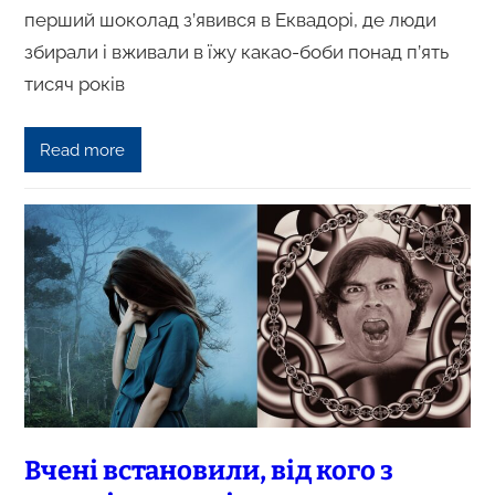
перший шоколад з’явився в Еквадорі, де люди
збирали і вживали в їжу какао-боби понад п’ять
тисяч років
Read more
Вчені встановили, від кого з