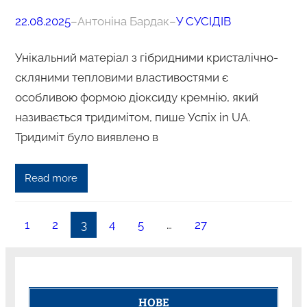
22.08.2025
–
Антоніна Бардак
–
У СУСІДІВ
Унікальний матеріал з гібридними кристалічно-
скляними тепловими властивостями є
особливою формою діоксиду кремнію, який
називається тридимітом, пише Успіх in UA.
Тридиміт було виявлено в
Read more
1
2
3
4
5
…
27
НОВЕ