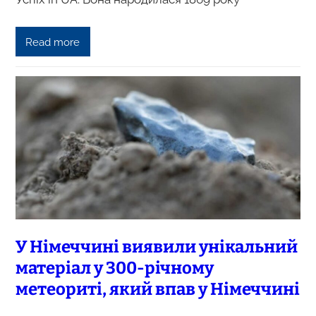
Read more
У Німеччині виявили унікальний
матеріал у 300-річному
метеориті, який впав у Німеччині