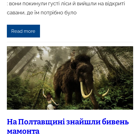
: вони покинули густі ліси й вийшли на відкриті
савани, де їм потрібно було
Read more
На Полтавщині знайшли бивень
мамонта