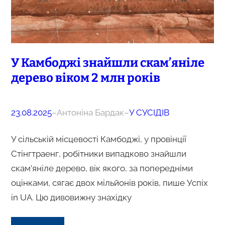
У Камбоджі знайшли скам’яніле
дерево віком 2 млн років
23.08.2025
–
Антоніна Бардак
–
У СУСІДІВ
У сільській місцевості Камбоджі, у провінції
Стінгтраенг, робітники випадково знайшли
скам’яніле дерево, вік якого, за попередніми
оцінками, сягає двох мільйонів років, пише Успіх
in UA. Цю дивовижну знахідку