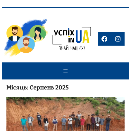
Перейти
до
вмісту
Faceboo
Inst
Місяць:
Серпень 2025