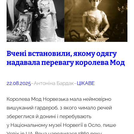
Вчені встановили, якому одягу
надавала перевагу королева Мод
22.08.2025
–
Антоніна Бардак
–
ЦІКАВЕ
Королева Мод Норвезька мала неймовірно
вишуканий гардероб, з якого чимало речей
збереглися й донині і перебувають
у Національному музеї Норвегії в Осло, пише
Успіх in UA. Вона народилася 1869 року