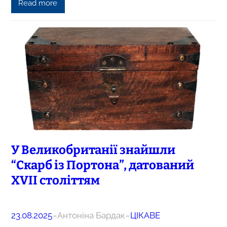
Read more
У Великобританії знайшли
“Скарб із Портона”, датований
XVII століттям
23.08.2025
–
Антоніна Бардак
–
ЦІКАВЕ