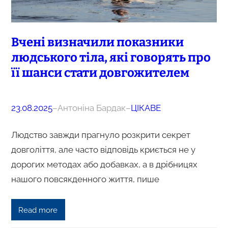
Вчені визначили показники
людського тіла, які говорять про
її шанси стати довгожителем
23.08.2025
–
Антоніна Бардак
–
ЦІКАВЕ
Людство завжди прагнуло розкрити секрет
довголіття, але часто відповідь криється не у
дорогих методах або добавках, а в дрібницях
нашого повсякденного життя, пише
Read more