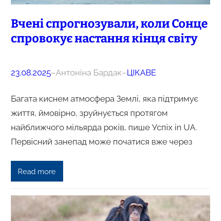
Вчені спрогнозували, коли Сонце
спровокує настання кінця світу
23.08.2025
–
Антоніна Бардак
–
ЦІКАВЕ
Багата киснем атмосфера Землі, яка підтримує
життя, ймовірно, зруйнується протягом
найближчого мільярда років, пише Успіх in UA.
Первісний занепад може початися вже через
Read more