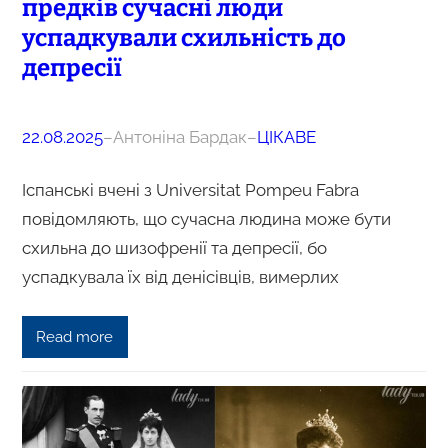
предків сучасні люди
успадкували схильність до
депресії
22.08.2025
–
Антоніна Бардак
–
ЦІКАВЕ
Іспанські вчені з Universitat Pompeu Fabra
повідомляють, що сучасна людина може бути
схильна до шизофренії та депресії, бо
успадкувала їх від денісівців, вимерлих
Read more