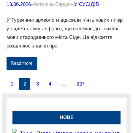
13.06.2026
–
Антоніна Бардак
–
У СУСІДІВ
У Туреччині археологи відкрили п’ять нових літер
у сидетському алфавіті, що належав до зниклої
мови стародавнього міста Сіде. Це відкриття
розширює знання про
Read more
1
2
3
4
…
227
НОВЕ