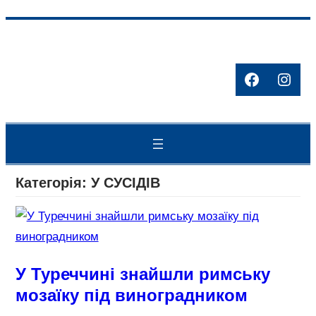
Перейти
до
вмісту
Facebook
Inst
Категорія:
У СУСІДІВ
У Туреччині знайшли римську
мозаїку під виноградником