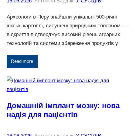
16.06.2026
–
Антоніна Бардак
–
У СУСІДІВ
Археологи в Перу знайшли унікальні 500-річні
інкські картоплі, висушені природним способом —
відкриття підтверджує високий рівень аграрних
технологій та системи збереження продуктів у
Read more
Домашній імплант мозку: нова
надія для пацієнтів
16.06.2026
–
Антоніна Бардак
–
У СУСІДІВ