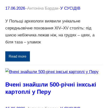
17.06.2026
–
Антоніна Бардак
–
У СУСІДІВ
У Польщі археологи виявили унікальне
середньовічне поховання XIV–XV століть: під
шиєю небіжчика лежав ніж, на грудях – цвях, а
біля таза – уламок
Read more
Вчені знайшли 500-річні інкські
картоплі у Перу