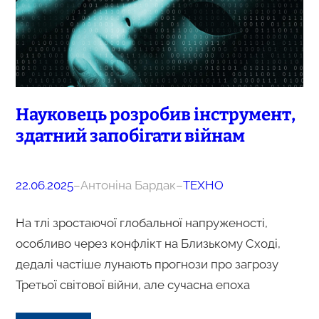
Науковець розробив інструмент,
здатний запобігати війнам
22.06.2025
–
Антоніна Бардак
–
ТЕХНО
На тлі зростаючої глобальної напруженості,
особливо через конфлікт на Близькому Сході,
дедалі частіше лунають прогнози про загрозу
Третьої світової війни, але сучасна епоха