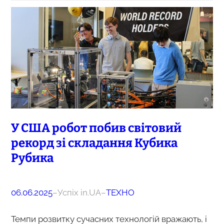
У США робот побив світовий
рекорд зі складання Кубика
Рубика
06.06.2025
–
Успіх in.UA
–
ТЕХНО
Темпи розвитку сучасних технологій вражають, і