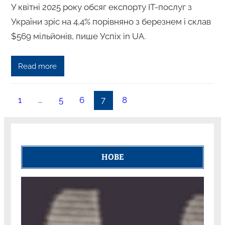
У квітні 2025 року обсяг експорту IT-послуг з
України зріс на 4,4% порівняно з березнем і склав
$569 мільйонів, пише Успіх in UA.
Read more
1
…
5
6
7
8
НОВЕ