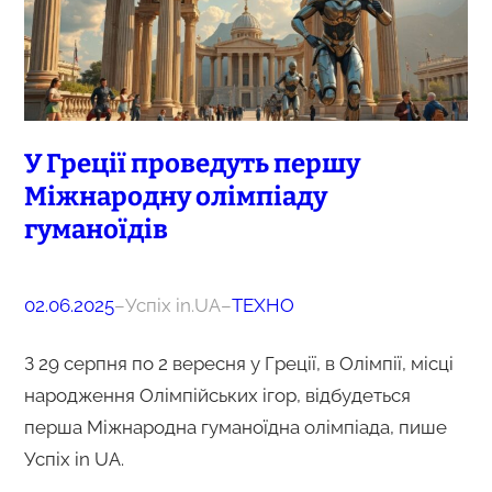
У Греції проведуть першу
Міжнародну олімпіаду
гуманоїдів
02.06.2025
–
Успіх in.UA
–
ТЕХНО
З 29 серпня по 2 вересня у Греції, в Олімпії, місці
народження Олімпійських ігор, відбудеться
перша Міжнародна гуманоїдна олімпіада, пише
Успіх in UA.