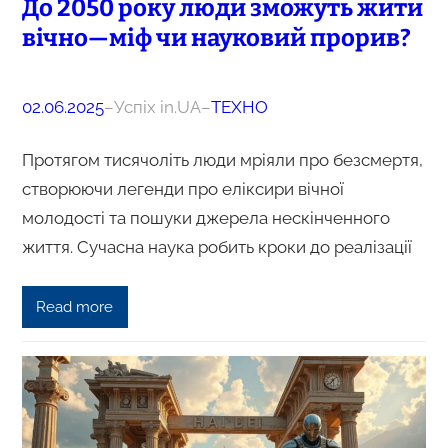
До 2050 року люди зможуть жити
вічно—міф чи науковий прорив?
02.06.2025
–
Успіх in.UA
–
ТЕХНО
Протягом тисячоліть люди мріяли про безсмертя,
створюючи легенди про еліксири вічної
молодості та пошуки джерела нескінченного
життя. Сучасна наука робить кроки до реалізації
Read more