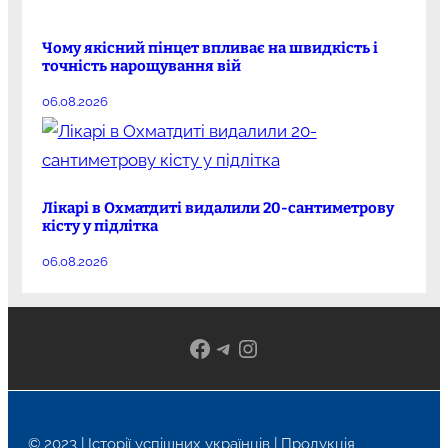
Чому якісний пінцет впливає на швидкість і
точність нарощування вій
06.08.2026
Лікарі в Охматдиті видалили 20-сантиметрову
кісту у підлітка
06.08.2026
Facebook
Telegram
Instagram
© 2023 | Історії успішних українців | Продукція