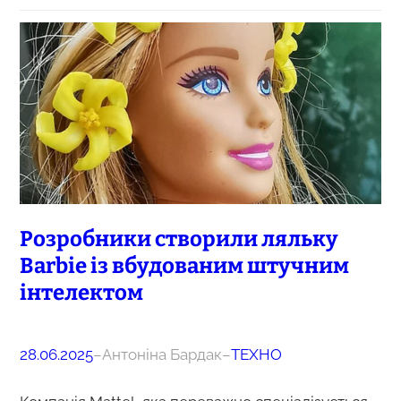
Розробники створили ляльку
Barbie із вбудованим штучним
інтелектом
28.06.2025
–
Антоніна Бардак
–
ТЕХНО