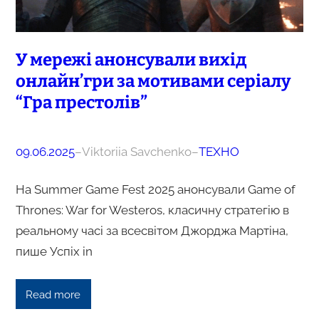
У мережі анонсували вихід
онлайн’гри за мотивами серіалу
“Гра престолів”
09.06.2025
–
Viktoriia Savchenko
–
ТЕХНО
На Summer Game Fest 2025 анонсували Game of
Thrones: War for Westeros, класичну стратегію в
реальному часі за всесвітом Джорджа Мартіна,
пише Успіх in
Read more