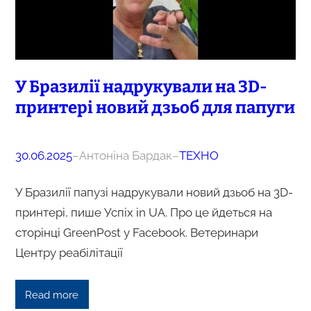
У Бразилії надрукували на 3D-
принтері новий дзьоб для папуги
30.06.2025
–
Антоніна Бардак
–
ТЕХНО
У Бразилії папузі надрукували новий дзьоб на 3D-
принтері, пише Успіх in UA. Про це йдеться на
сторінці GreenPost у Facebook. Ветеринари
Центру реабілітації
Read more