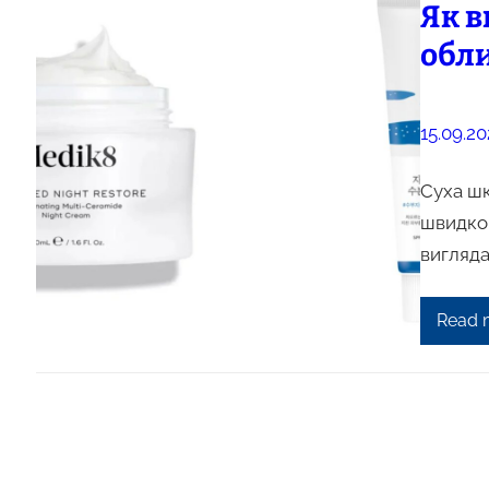
Як в
обл
15.09.20
Суха шк
швидко 
вигляда
Read 