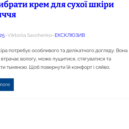
ибрати крем для сухої шкіри
иччя
25
–
Viktoriia Savchenko
–
ЕКСКЛЮЗИВ
іра потребує особливого та делікатного догляду. Вона
втрачає вологу, може лущитися, стягуватися та
ти тьмяною. Щоб повернути їй комфорт і сяйво,
more