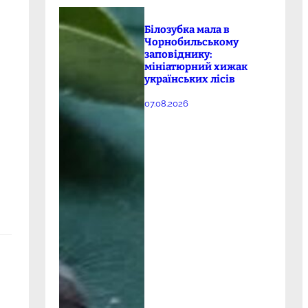
Білозубка мала в
Чорнобильському
заповіднику:
мініатюрний хижак
українських лісів
07.08.2026