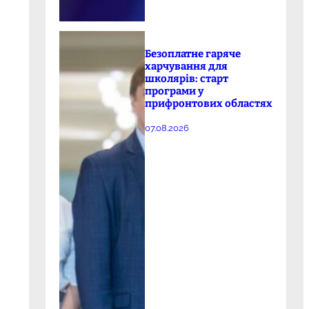
Безоплатне гаряче
харчування для
школярів: старт
програми у
прифронтових областях
07.08.2026