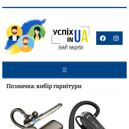
Перейти
до
вмісту
Faceboo
Inst
Позначка:
вибір гарнітури