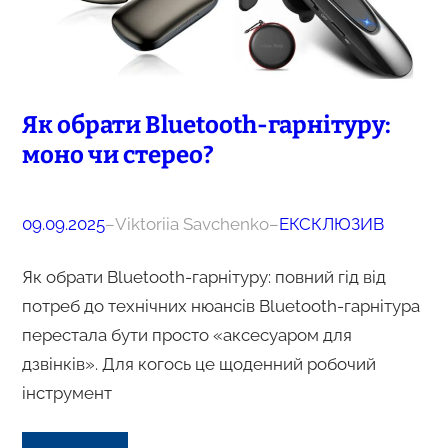
Як обрати Bluetooth-гарнітуру:
моно чи стерео?
09.09.2025
–
Viktoriia Savchenko
–
ЕКСКЛЮЗИВ
Як обрати Bluetooth-гарнітуру: повний гід від
потреб до технічних нюансів Bluetooth-гарнітура
перестала бути просто «аксесуаром для
дзвінків». Для когось це щоденний робочий
інструмент