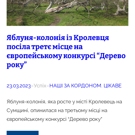
Яблуня-колонія із Кролевця
посіла третє місце на
європейському конкурсі “Дерево
року”
23.03.2023
–
Успіх
–
НАШІ ЗА КОРДОНОМ
, 
ЦІКАВЕ
Яблуня-колонія, яка росте у місті Кролевець на
Сумщині, опинилася на третьому місці на
європейському конкурсі “Дерево року”