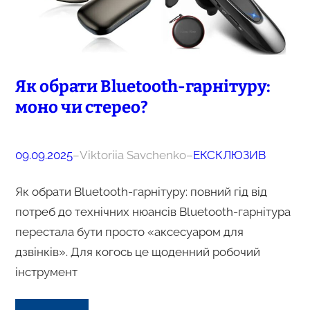
Як обрати Bluetooth-гарнітуру:
моно чи стерео?
09.09.2025
–
Viktoriia Savchenko
–
ЕКСКЛЮЗИВ
Як обрати Bluetooth-гарнітуру: повний гід від
потреб до технічних нюансів Bluetooth-гарнітура
перестала бути просто «аксесуаром для
дзвінків». Для когось це щоденний робочий
інструмент