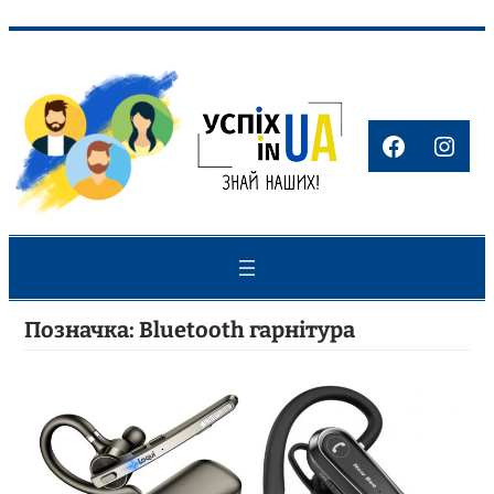
Перейти
до
вмісту
Faceboo
Inst
Позначка:
Bluetooth гарнітура