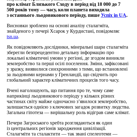
про клімат Близького Сходу в період від 18 000 до 7
500 років тому — часу, коли планета виходила
з останнього льодовикового періоду, пише
Успіх in UA
.
Висновки зроблено на основі аналізу сталагміта,
знайденого у печері Хсарок у Курдистані, повідомляє
tsn.ua
.
Як повідомляють дослідники, мінеральні шари сталагміта
зберегли безпрецедентно детальну інформацію про
локальні кліматичні умови у регіоні, де згодом виникли
землеробство та перші осілі поселення. Зміни, зафіксовані
у зразку, виявилися синхронними з тими, що встановлені
за льодовими кернами у Гренландії, що свідчить про
глобальний характер кліматичних процесів того часу.
Вчені наголошують, що питання про те, чому саме
наприкінці льодовикового періоду у кількох різних
частинах світу майже одночасно з’явилося землеробство,
залишається однією з ключових загадок розвитку людства.
Загальна гіпотеза — вирішальну роль відіграв саме клімат.
Печери Загроського хребта розглядаються як один
із центральних регіонів зародження цивілізації.
Сталагміти та сталактити — так звані спелеотеми —