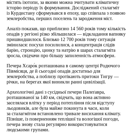
містять ізотопи, за якими можна зчитувати кліматичну
історію періоду їх формування. Досліджений сталагміт
із Курдистану сформувався в епоху, що співпала з появою
землеробства, перших поселень та зародження міст.
Аналіз показав, що приблизно 14 560 років тому кількість
опадів у регіоні різко збільшилася — відкладання вапняку
пришвидшилося. Близько 12 700 років тому ситуація
змінилася: посухи посилилися, а концентрація слідів
барію, стронцію, цинку та натрію в шарах сталагміта
зросла, свідчачи про більшу запиленність атмосфери.
Печера Хсаро́к розташована в самому центрі Родючого
Півмісяця, де й сьогодні опадів достатньо для
землеробства, а поблизу протікають притоки Тигру —
річки, на берегах якої виникли ранні цивілізації.
Археологічні дані з сусідньої печери Палеґавра,
розташованої за 140 км, свідчать, що вона активно
заселялася влітку у період потепління після відступу
льодовиків, але була майже покинута в часи, коли
за сталагмітом встановлено тривале висихання клімату.
Пізніше, із поверненням теплішої та вологішої погоди,
печера знову стала регулярно використовуватися
людськими групами.