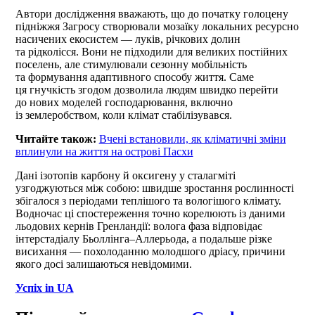
Автори дослідження вважають, що до початку голоцену
підніжжя Загросу створювали мозаїку локальних ресурсно
насичених екосистем — луків, річкових долин
та рідколісся. Вони не підходили для великих постійних
поселень, але стимулювали сезонну мобільність
та формування адаптивного способу життя. Саме
ця гнучкість згодом дозволила людям швидко перейти
до нових моделей господарювання, включно
із землеробством, коли клімат стабілізувався.
Читайте також:
Вчені встановили, як кліматичні зміни
вплинули на життя на острові Пасхи
Дані ізотопів карбону й оксигену у сталагміті
узгоджуються між собою: швидше зростання рослинності
збігалося з періодами теплішого та вологішого клімату.
Водночас ці спостереження точно корелюють із даними
льодових кернів Гренландії: волога фаза відповідає
інтерстадіалу Бьоллінга–Аллерьода, а подальше різке
висихання — похолоданню молодшого дріасу, причини
якого досі залишаються невідомими.
Успіх in UA