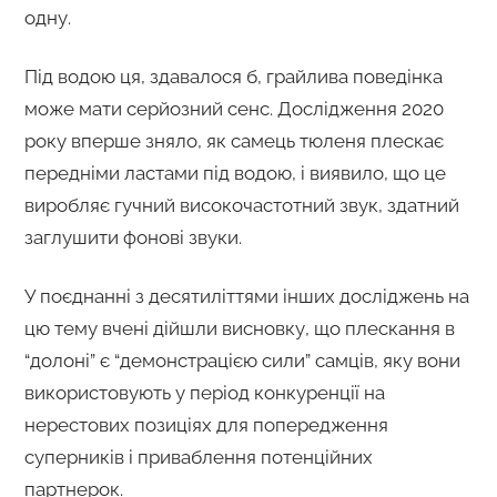
одну.
Під водою ця, здавалося б, грайлива поведінка
може мати серйозний сенс. Дослідження 2020
року вперше зняло, як самець тюленя плескає
передніми ластами під водою, і виявило, що це
виробляє гучний високочастотний звук, здатний
заглушити фонові звуки.
У поєднанні з десятиліттями інших досліджень на
цю тему вчені дійшли висновку, що плескання в
“долоні” є “демонстрацією сили” самців, яку вони
використовують у період конкуренції на
нерестових позиціях для попередження
суперників і приваблення потенційних
партнерок.