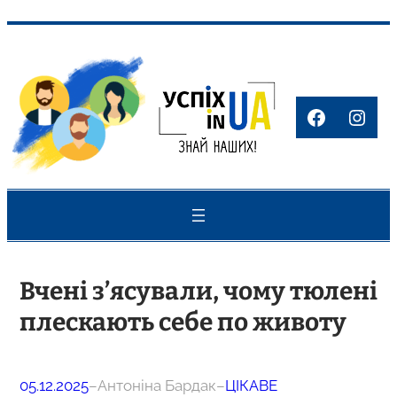
Перейти
до
вмісту
Faceboo
Inst
Вчені з’ясували, чому тюлені
плескають себе по животу
05.12.2025
–
Антоніна Бардак
–
ЦІКАВЕ