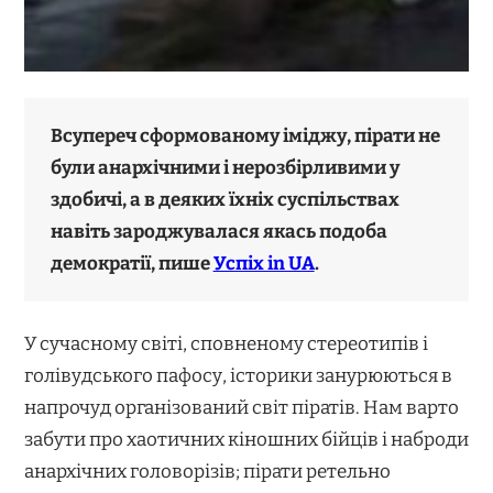
Всупереч сформованому іміджу, пірати не
були анархічними і нерозбірливими у
здобичі, а в деяких їхніх суспільствах
навіть зароджувалася якась подоба
демократії, пише
Успіх in UA
.
У сучасному світі, сповненому стереотипів і
голівудського пафосу, історики занурюються в
напрочуд організований світ піратів. Нам варто
забути про хаотичних кіношних бійців і наброди
анархічних головорізів; пірати ретельно