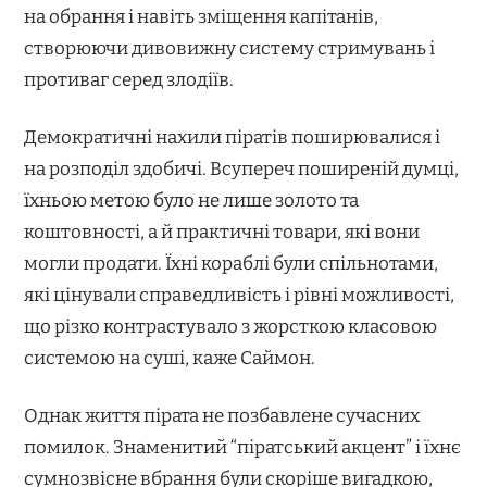
на обрання і навіть зміщення капітанів,
створюючи дивовижну систему стримувань і
противаг серед злодіїв.
Демократичні нахили піратів поширювалися і
на розподіл здобичі. Всупереч поширеній думці,
їхньою метою було не лише золото та
коштовності, а й практичні товари, які вони
могли продати. Їхні кораблі були спільнотами,
які цінували справедливість і рівні можливості,
що різко контрастувало з жорсткою класовою
системою на суші, каже Саймон.
Однак життя пірата не позбавлене сучасних
помилок. Знаменитий “піратський акцент” і їхнє
сумнозвісне вбрання були скоріше вигадкою,