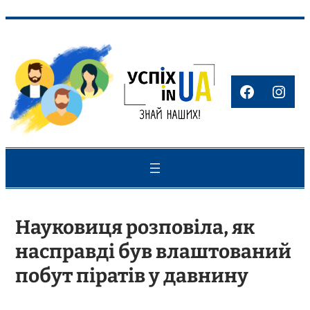
Перейти
до
вмісту
Faceboo
Inst
Науковиця розповіла, як
насправді був влаштований
побут піратів у давнину