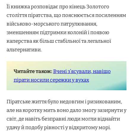
Її книжка розповідає про кінець Золотого
століття піратства, що пояснюється посиленням
військово-морського патрулювання,
зменшенням підтримки колоній і появою
каперства як більш стабільної та легальної
альтернативи.
Читайте також:
Вчені з’ясували, навіщо
пірати носили сережки у вухах
Піратське життя було недовгим і ризикованим,
але на коротку мить воно дало змогу зазирнути у
світ, де навіть безправні люди могли віднайти
удачу й подобу рівності у відкритому морі.