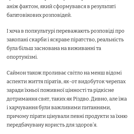
аніж фактом, який сформувався в результаті
багатовікових розповідей.
І хоча в попкультурі переважають розповіді про
закопані скарби і яскраве піратство, реальність
була більш заснована на виживанні та
опортунізмі.
Саймон також проливає світло на менш відомі
аспекти життя піратів, як-от видобуток черепах
заради їхньої поживної цінності та рідкісне
дотримання свят, таких як Різдво. Дивно, але їжа
і харчування були важливими питаннями,
причому пірати цінували певні продукти за їхню
передбачувану користь для здоров’я.